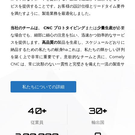
ビスを提供することです。
お客様の設計仕様とリードタイム要件
を満たすように、製造業務を最適化しました。
当社のチームは、 CNC プロトタイピング
または
少量生産が
必要
な場合でも、細部に細心の注意を払い、迅速かつ効率的なサービ
スを提供します
。
高品質の
製品を生産し、スケジュールどおりに
納品する
ための私たちの献身ha
これは、私たちの輝かしい評判
を築く上で非常に重要です。意欲的なチームと共に、Comely
CNC は、常に比類のない一貫性と完璧さを備えた一流の製造サ
ービスを提供することを約束します!
私たちについての詳細
+
+
4
0
3
0
従業員
輸出国