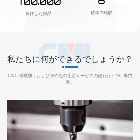
,
8
7
0
0
0
0
0
積年の経験
製作した部品
私たちに何ができるでしょうか？
CNC 機械加工およびその他の生産サービスの優れた CNC 専門
家。