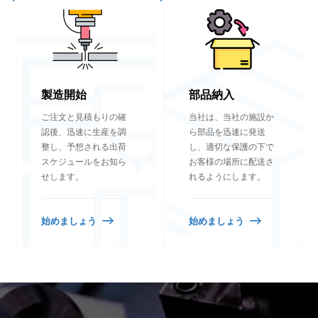
製造開始
部品納入
ご注文と見積もりの​​確
当社は、当社の施設か
認後、迅速に生産を調
ら部品を迅速に発送
整し、予想される出荷
し、適切な保護の下で
スケジュールをお知ら
お客様の場所に配送さ
せします。
れるようにします。
始めましょう
始めましょう