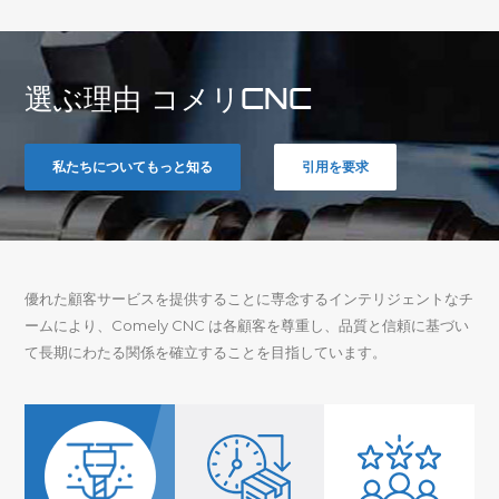
提供しています。当社のサービスは、パーツの表面の質感を保護
し、機能性と人間工学を改善して、毎日の使用により適したものに
するように設計されています。3D プリント、ダイカスト、射出成
形、板金、真空鋳造、アルミニウム押出成形など、さまざまな仕上
げオプションから選択して、製品に完璧な仕上げを施します。
選ぶ理由
コメリCNC
私たちについてもっと知る
引用を要求
優れた顧客サービスを提供することに専念するインテリジェントなチ
ームにより、Comely CNC は各顧客を尊重し、品質と信頼に基づい
て長期にわたる関係を確立することを目指しています。