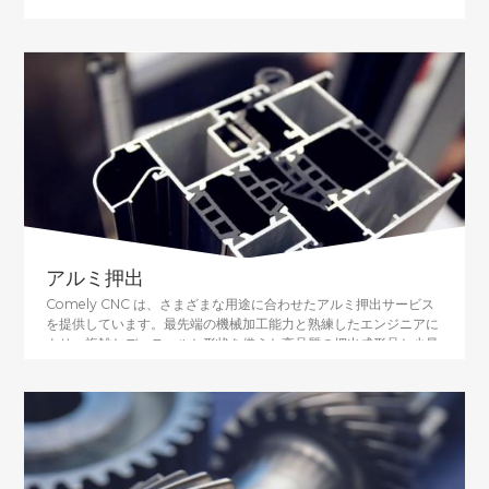
げる作業が含まれます。板金プロトタイピングは板金製造のサブセ
ットであり、板金部品およびコンポーネントを使用してプロトタイ
プまたはコンセプト モデルを迅速に作成することが含まれます。
アルミ押出
Comely CNC は、さまざまな用途に合わせたアルミ押出サービス
を提供しています。最先端の機械加工能力と熟練したエンジニアに
より、複雑なディテールと形状を備えた高品質の押出成形品と少量
の部品を製造しています。CNC 機械加工と組み合わせた当社のア
ルミニウム押し出しプロセスは、厳しい公差を実現し、自動車、エ
レクトロニクス、建設、航空宇宙などの業界でのラピッド プロトタ
イピングや大量生産に最適です。また、ビーズブラスト、塗装、陽
極酸化、メッキなどの仕上げオプションも提供しています。