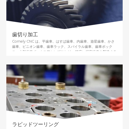
歯切り加工
Comely CNC は、平歯車、はすば歯車、内歯車、遊星歯車、かさ
歯車、ピニオン歯車、歯車ラック、スパイラル歯車、歯車ボック
ス、小型歯車ボックスアセンブリなど 、幅広い精密歯車を製造する
能力を持っています。ミニチュアギア、ウォームホイール、ウォー
ム、スプロケット、ラック、スプライン（内側/外側）、キー溝、
スロッティング、火花侵食など。
ラピッドツーリング