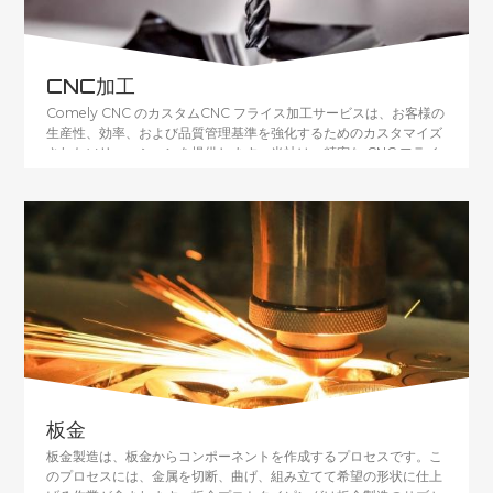
CNC加工
Comely CNC のカスタムCNC フライス加工サービスは、お客様の
生産性、効率、および品質管理基準を強化するためのカスタマイズ
されたソリューションを提供します。当社は、精密な CNC フライ
ス加工サービスをさまざまな業界に提供することに卓越していま
す。当社の CNC フライス加工サービスは、機械や最終製品を製造
するための正確な部品の作成を必要とするお客様の特定のニーズに
応えます。高品質のフライス加工サービスを提供するために、さま
ざまな機械、コンピューター設計オプション、および材料を利用し
ています。すべての要素を独自の方法で組み合わせることにより、
反復可能な品質管理されたプロセスで、お客様の要件を満たす正確
な部品をお届けします。
板金
板金製造は、板金からコンポーネントを作成するプロセスです。こ
のプロセスには、金属を切断、曲げ、組み立てて希望の形状に仕上