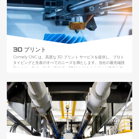
3D プリント
Comely CNC は、高度な 3D プリント サービスを提供し、プロト
タイピングと生産のすべてのニーズを満たします。当社の最先端技
術により、SLA、SLS、DMLS、FDM などのさまざまな技術を使
用して、高品質のプラスチックおよび金属のプロトタイプを作成で
きます。当社の 3D プリンティング ソリューションは、少量生産に
最適であり、市場参入、消費者向け展示会、および厳密なサンプリ
ング用の部品の小さなバッチを作成できます。 当社の柔軟な 3D プ
リント機能により、設計の反復、幾何学的な複雑さ、およびさまざ
まなボリュームが可能になり、独自のニーズに合わせたカスタム パ
ーツの作成が可能になります。私たちと提携して、製品開発プロセ
スを促進し、わずか 24 時間でプロトタイプを受け取ります。