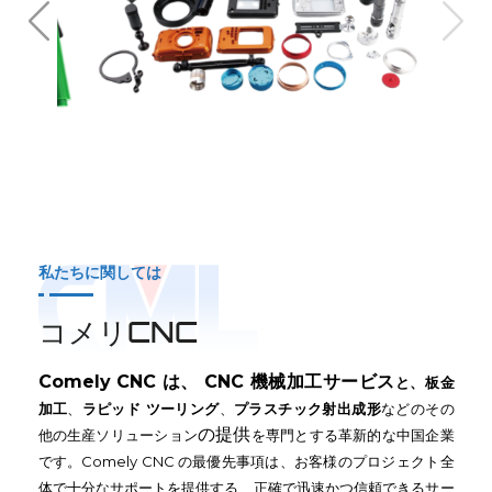
私たちに関しては
コメリCNC
Comely CNC は、 CNC 機械加工サービス
と、板金
加工
、
ラピッド ツーリング
、
プラスチック射出成形
などのその
の提供
他の生産ソリューション
を専門とする革新的な中国企業
です
。
Comely CNC の最優先事項は、お客様のプロジェクト全
体で十分なサポートを提供する、正確で迅速かつ信頼できるサー