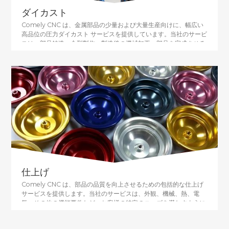
ダイカスト
Comely CNC は、金属部品の少量および大量生産向けに、幅広い
高品位の圧力ダイカスト サービスを提供しています。当社のサービ
スは、部品鋳造、金型製作、製造後の機械加工、部品を完成させる
仕上げサービスなど、さまざまな用途に対応しています。 Comely
CNC では、ダイカスト サービスを使用して、部品あたりのコスト
を下げることができます。少量生産の場合、予算の制約に対応する
ために迅速なツールを使用してスチール金型を作成できます。湿式
塗装や粉体塗装から研磨や陽極酸化まで、当社のプレミアム仕上げ
ソリューションは、部品の全体的な外観と外観を向上させます。
仕上げ
Comely CNC は、部品の品質を向上させるための包括的な仕上げ
サービスを提供します。当社のサービスは、外観、機械、熱、電
気、その他の機能要件など、お客様の特定のニーズを満たすように
調整されています。プラスチックや金属など、あらゆる種類の素材
に対して、標準およびカスタマイズ可能な幅広い仕上げサービスを