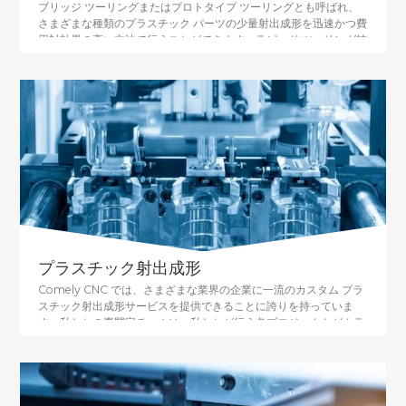
ブリッジ ツーリングまたはプロトタイプ ツーリングとも呼ばれ、
さまざまな種類のプラスチック パーツの少量射出成形を迅速かつ費
用対効果の高い方法で行うことができます。ラピッド ツーリング技
術を使用してアルミニウムまたはスチールの金型を作成すると、金
型を成形プロセスに統合して、コンポーネントの多数のコピーを生
成できます。ラピッド ツーリングは、短い時間枠内で迅速なプロト
タイピングの要求を満たす成形品を製造するため、または大量生産
前の暫定的なギャップを埋めるために使用されます。
プラスチック射出成形
Comely CNC では、さまざまな業界の企業に一流のカスタム プラ
スチック射出成形サービスを提供できることに誇りを持っていま
す。私たちの専門家チームは、私たちが行う各プロジェクトがクラ
イアントの特定のニーズに合わせて調整されるようにするために必
要な知識と経験を持っています. 最先端の設備と技術に投資して、
社内の能力が常に同等であることを保証し、迅速な射出成形とオン
デマンド生産を提供できるようにしています。