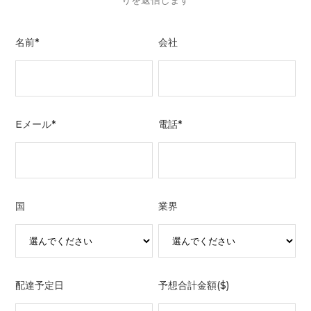
りを返信します
名前*
会社
Eメール*
電話*
国
業界
配達予定日
予想合計金額($)