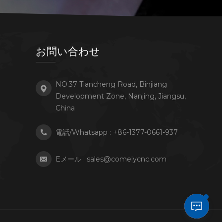
お問い合わせ
NO.37 Tiancheng Road, Binjiang
Development Zone, Nanjing, Jiangsu,
China
電話/Whatsapp :
+86-1377-0661-937
Eメール :
sales@comelycnc.com