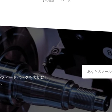
[ の合計
1
ページ]
のフィードバックを大切にし
い。