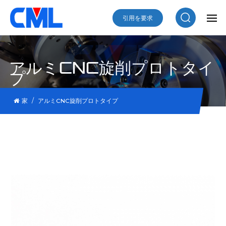
引用を要求
アルミCNC旋削プロトタイ
プ
/
家
アルミCNC旋削プロトタイプ