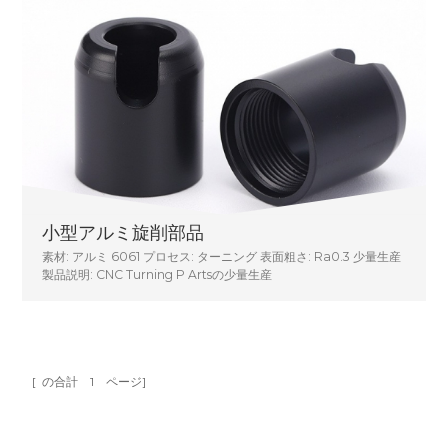
小型アルミ旋削部品
素材: アルミ 6061 プロセス: ターニング 表面粗さ: Ra0.3 少量生産
製品説明: CNC Turning P Artsの少量生産
[ の合計
1
ページ]