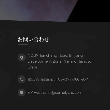
お問い合わせ
NO.37 Tiancheng Road, Binjiang
Development Zone, Nanjing, Jiangsu,
China
電話/Whatsapp :
+86-1377-0661-937
Eメール :
sales@comelycnc.com