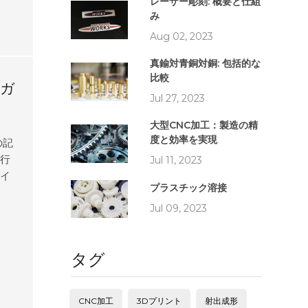
成を
レーザー彫刻: 概要と仕組
み
し、
に
Aug 02, 2023
ま
真鍮対青銅対銅: 包括的な
が含
比較
本ガ
Jul 27, 2023
大型CNC加工：製造の精
度と効率を実現
の記
実行
Jul 11, 2023
ガイ
プラスチック溶接
化す
Jul 09, 2023
 セ
は、
電気
タグ
面に
、塗
らし
CNC加工
3Dプリント
射出成形
ム部