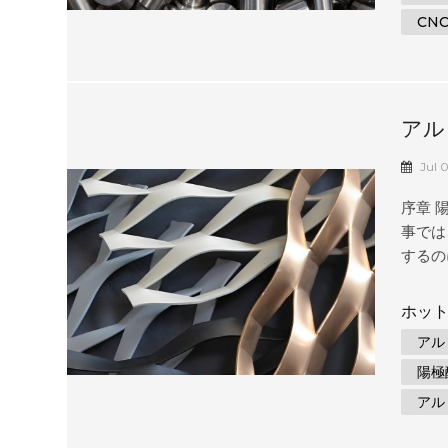
ュータ
CN
自動化
複雑な
は、フ
す。各
まれます
アル
イド
Jul 
序章 
事では
するの
ドは、
る際に
ホット
クショ
アル
アルミ
陽極
化学プ
酸化皮
アル
料やそ
ます。