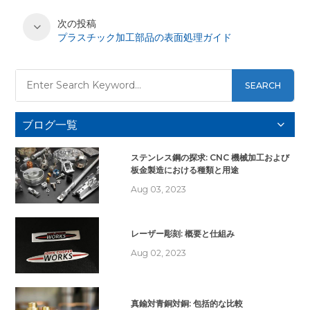
次の投稿
プラスチック加工部品の表面処理ガイド
SEARCH
ブログ一覧
ステンレス鋼の探求: CNC 機械加工および
板金製造における種類と用途
Aug 03, 2023
レーザー彫刻: 概要と仕組み
Aug 02, 2023
真鍮対青銅対銅: 包括的な比較