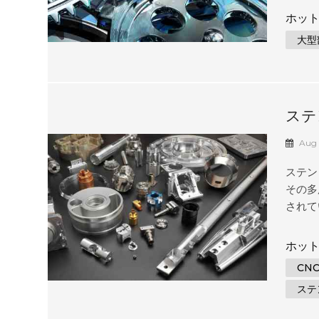
トの製
ホット
存して
大型
まな業
工の概
模 C
量機械
ステ
大型機
おけ
Aug 
ステン
その多
されて
工と板
ます。
ホット
で、こ
CN
れます
ステ
り、そ
ていま