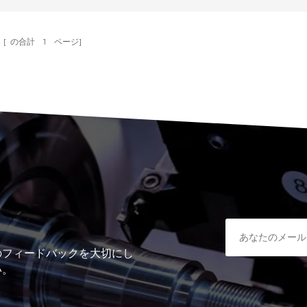
と成形性で知られるオーステナイト系ステンレス鋼は、多くの産
位置しています。非磁性の性質と優れた溶接性により、厨房機器
素に至るまでの用途に最適で...
[ の合計
1
ページ]
のフィードバックを大切にし
い。