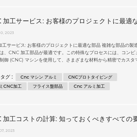
制御の機械を使用して固体ブロックから材料を除去し、目的の形
オメトリを作成する除去製造プロセスです。試作品を含め、幅広
産に使用できる汎用性の高い正確な製造方法です。CNC マシンは
C 加工サービス: お客様のプロジェクトに最適
状や複雑なデザインを高い精度と正確さで作成できるため、プロ
グに最適です。CNC 機械加工は、金属、プラスチック、複合材な
10, 2023
まな材料と互換性があり、最...
 加工サービス: お客様のプロジェクトに最適な部品 複雑な部品の製
は、CNC 加工部品が最適です。この特殊なプロセスには、コンピ
制御 (CNC) マシンを使用して、さまざまな材料から精密でカスタ
た部品を作成することが含まれます。高精度で再現性の高い部品
能力を備えた CNC 機械加工は、アプリケーションに完全に適合す
タグ :
Cnc マシン アルミ
CNCプロトタイピング
探している人にとって優れたオプションです。このブログ投稿で
ミCNC加工
フライス盤部品
Cnc アルミ加工
 機械加工部品の基本と、アプリケーションに最適な部品を得るため
くべきことについて説明します。 CNCマシニングとは？ CNC 機
コンピューター数値制御 (CNC) を使用して、金属、プラスチック
ォームなどの材料からコンポーネントを製造するプロセスです。C
C 加工コストの計算: 知っておくべきすべての
工は、高精度の部品、試作品、および複雑な形状を非常に正確に
ヒント
07, 2023