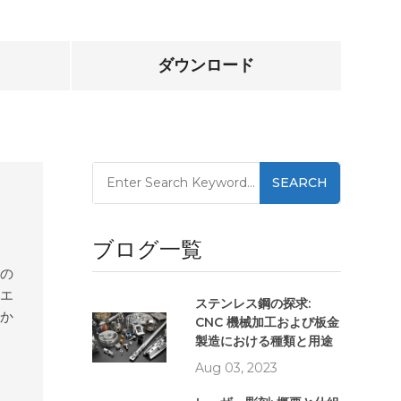
ダウンロード
SEARCH
ブログ一覧
その
とエ
ステンレス鋼の探求:
のか
CNC 機械加工および板金
す。
製造における種類と用途
ど、
Aug 03, 2023
ピ