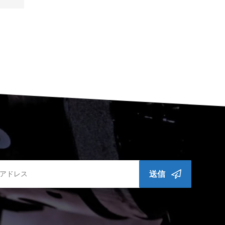
業の
から
送信