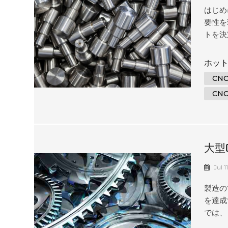
はじめ
要性を
トを決
の最適
知りた
ホット
供しま
CN
ュータ
CN
自動化
複雑な
は、フ
す。各
まれます
大型
Jul 1
製造の
を達成
では、
精度で