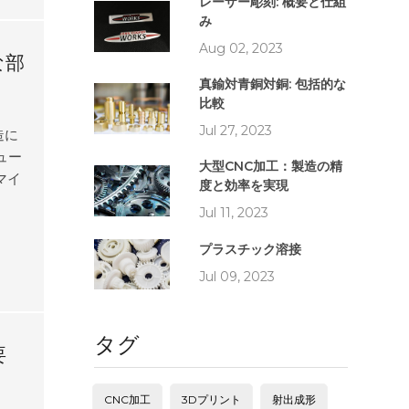
状ま
レーザー彫刻: 概要と仕組
み
い製
、複
Aug 02, 2023
な部
トタ
真鍮対青銅対銅: 包括的な
どの
比較
Jul 27, 2023
造に
ュー
大型CNC加工：製造の精
マイ
度と効率を実現
を製
Jul 11, 2023
る
は、
プラスチック溶接
に知
Jul 09, 2023
械加
、木
NC
タグ
要
製造
CNC加工
3Dプリント
射出成形