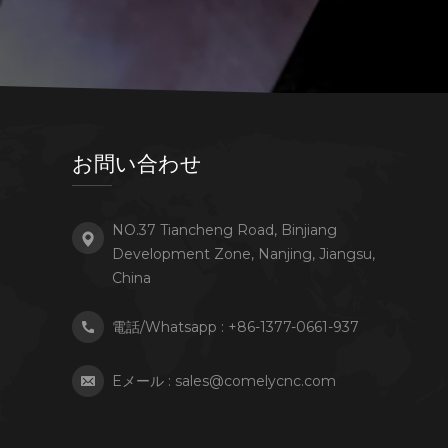
お問い合わせ
NO.37 Tiancheng Road, Binjiang
Development Zone, Nanjing, Jiangsu,
China
電話/Whatsapp :
+86-1377-0661-937
Eメール :
sales@comelycnc.com