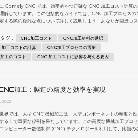
に Comely CNC では、効率的かつ正確な CNC 加工コスト計算
理解しています。この包括的なガイドでは、CNC 加工プロセスの
定する際の複雑な点につ​​いて詳しく説明します。あなたが製造コ
化を模索している業界の専門家であっても、CNC 加工について詳
い熱心な愛好家であっても、この記事は貴重な洞察とテクニック
タグ :
CNC加工コスト
CNC加工材料の選択
す。 CNC 加工の概要 CNC (コンピューター数値制御) 加工は、コ
C 加工コストの計算
CNC加工プロセスの選択
ー制御と工作機械を利用して、複雑で精密なコンポーネントの作
C加工のコスト
CNC 加工コストに影響を与える要因
する最先端の製造プロセスです。これは製造業界に革命をもたら
部品を優れた精度と効率で製造できるようにしました。 CNC 加工
ライス加工、旋削、穴あけ、研削などの幅広いプロセスが含まれ
プロセスには、全体的なコストの計算に寄与するさまざまな要素
。...
CNC加工：製造の精度と効率を実現
1, 2023
世界では、大型 CNC 機械加工は、大型コンポーネントの精度と効
する上で重要な役割を果たしています。この高度な機械加工プロ
コンピューター数値制御 (CNC) テクノロジーを利用して、比類の
材料を成形および切断します。特大の部品、プレート、コンポー