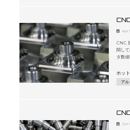
ュータ
たはジ
品の生
CN
雑な形
品
イピン
Apr 
さまざ
CNC
関して
タ数値
ズされ
造する
ホット
ものを
アル
CNC
ってお
工は、
材、フ
CN
機械加
する...
素と
Jun 