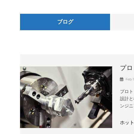
ブログ
プロ
Feb 
プロト
設計と
ンジニ
かるミ
プロト
ホット
さまざ