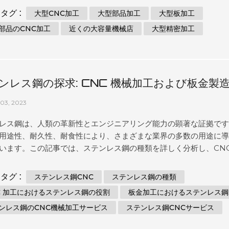
造が必要な業界は、その需要を満たすために CNC マシンの機能に
タグ :
大型CNC加工
大型部品加工
大型板加工
います。この記事では、大型 CNC 加工の複雑さ、その利点、さま
部品のCNC加工
近くの大容量機械店
大型精密加工
界におけるその重要性について詳しく説明します。 目次 大型 CNC
要 大型部品の加工について理解する 大型 プレートの加工を探る 大
NC 加工: 限界を押し上げる 大型部品の CNC 加工の利点 信頼でき
加工工場を見つける 大型部品 CNC 加工: サイズと精度の要件を満
ンレス鋼の探求: CNC 機械加工および板金製
械 加工の世界を明らかにする 大型精密機械加工: ...
る種類と用途
03, 2023
レス鋼は、人類の革新性とエンジニアリング能力の顕著な証拠で
用途性、耐久性、耐食性により、さまざまな業界の多数の用途に
います。この記事では、ステンレス鋼の種類を詳しく分析し、CNC
金製造におけるステンレス鋼の不可欠な役割を詳しく掘り下げて
ステンレス鋼とこれらの精密プロセスとの相乗効果を理解するこ
タグ :
ステンレス鋼CNC
ステンレス鋼の種類
の材料が現代の製造業をどのように形作るのかについての洞察が
C 加工におけるステンレス鋼の役割
板金加工におけるステンレス鋼
。 1. ステンレス鋼の種類の多様性 ステンレス鋼には多様な合金が
ンレス鋼のCNC機械加工サービス
ステンレス鋼CNCサービス
れぞれが独自の組成と特性に基づいて特定の用途に合わせて調整
す。主なタイプは次のとおりです。 1.1. オーステナイト系ステンレ