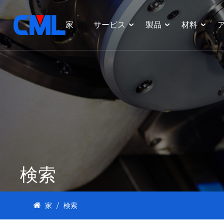
家
サービス
製品
材料
検索
家
/
検索