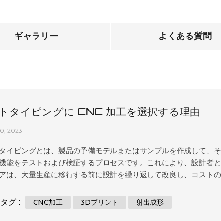
ギャラリー
よくある質問
トタイピングに CNC 加工を選択する理由
10, 2023
タイピングとは、製品の予備モデルまたはサンプルを作成して、
機能をテストおよび検証するプロセスです。これにより、設計者
アは、大量生産に移行する前に設計を繰り返して改良し、コスト
スのリスクを減らし、最終製品の品質を向上させることができま
タイピングは、 3D プリント、射出成形、鋳造、CNC 機械加工な
タグ :
CNC加工
3Dプリント
射出成形
まな方法を使用して行うことができます。 CNC 機械加工は、コン