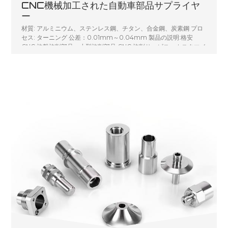
CNC機械加工された自動車部品サプライヤ
ー
材質: アルミニウム、ステンレス鋼、チタン、合金鋼、炭素鋼 プロ
セス: ターニング 公差：0.01mm～0.04mm 製品の説明:格安
CNC 旋盤旋削部品、小型旋削部品 CNC 旋削サービス、カスタマイ
ズされた CNC 旋盤機械加工部品金属旋削シャフト