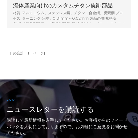
流体産業向けのカスタムチタン旋削部品
材質: アルミニウム、ステンレス鋼、チタン、合金鋼、炭素鋼 プロ
セス: ターニング 公差：0.01mm～0.02mm 製品の説明:格安
CNC 旋盤旋削部品、小型旋削部品 CNC 旋削サービス、カスタマイ
ズされた CNC 旋盤機械加工部品金属旋削シャフト
[ の合計
1
ページ]
ニュースレターを購読する
購読して最新情報を入手してください。お客様からのフィード
バックを大切にしておりますので、お気軽にご意見をお聞かせ
ください。