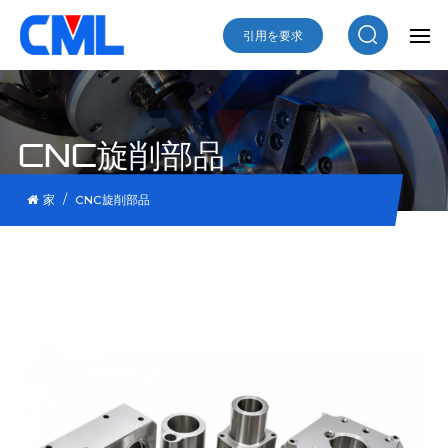
引用を要求
CNC旋削部品
/
家
CNC旋削部品