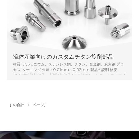
流体産業向けのカスタムチタン旋削部品
材質: アルミニウム、ステンレス鋼、チタン、合金鋼、炭素鋼 プロ
セス: ターニング 公差：0.01mm～0.02mm 製品の説明:格安
CNC 旋盤旋削部品、小型旋削部品 CNC 旋削サービス、カスタマイ
ズされた CNC 旋盤機械加工部品金属旋削シャフト
[ の合計
1
ページ]