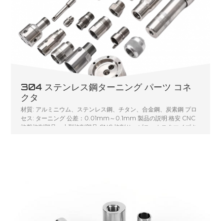
304 ステンレス鋼ターニング パーツ コネ
クタ
材質: アルミニウム、ステンレス鋼、チタン、合金鋼、炭素鋼 プロ
セス: ターニング 公差：0.01mm～0.1mm 製品の説明:格安 CNC
旋盤旋削部品、小型旋削部品 CNC 旋削サービス、カスタマイズさ
れた CNC 旋盤機械加工部品金属旋削シャフト