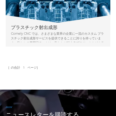
プラスチック射出成形
Comely CNC では、さまざまな業界の企業に一流のカスタム プラ
スチック射出成形サービスを提供できることに誇りを持っていま
す。私たちの専門家チームは、私たちが行う各プロジェクトがクラ
イアントの特定のニーズに合わせて調整されるようにするために必
要な知識と経験を持っています. 最先端の設備と技術に投資して、
社内の能力が常に同等であることを保証し、迅速な射出成形とオン
デマンド生産を提供できるようにしています。
[ の合計
1
ページ]
ニュースレターを購読する