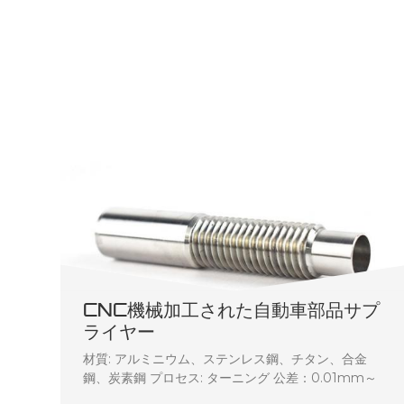
CNC機械加工された自動車部品サプ
ライヤー
材質: アルミニウム、ステンレス鋼、チタン、合金
鋼、炭素鋼 プロセス: ターニング 公差：0.01mm～
0.04mm 製品の説明:格安 CNC 旋盤旋削部品、小型