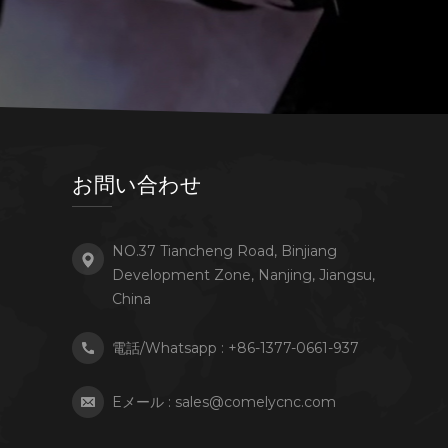
お問い合わせ
NO.37 Tiancheng Road, Binjiang
Development Zone, Nanjing, Jiangsu,
China
電話/Whatsapp :
+86-1377-0661-937
Eメール :
sales@comelycnc.com