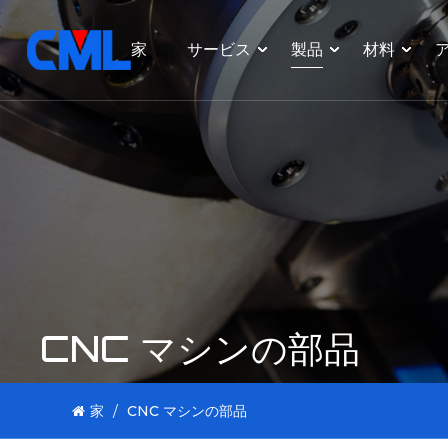
家
サービス
製品
材料
CNC マシンの部品
家
/
CNC マシンの部品