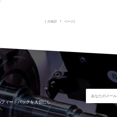
[ の合計
1
ページ]
のフィードバックを大切にし
い。