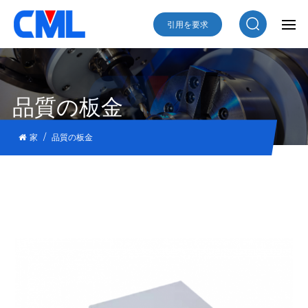
引用を要求
品質の板金
/
家
品質の板金