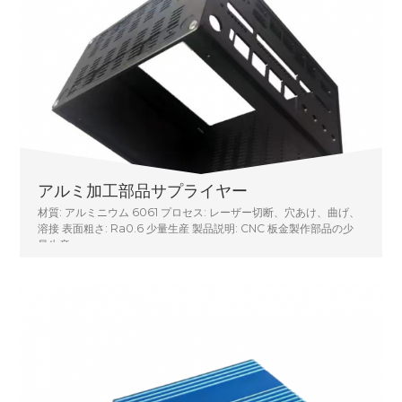
アルミ加工部品サプライヤー
材質: アルミニウム 6061 プロセス: レーザー切断、穴あけ、曲げ、
溶接 表面粗さ: Ra0.6 少量生産 製品説明: CNC 板金製作部品の少
量生産