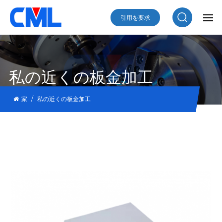
引用を要求
私の近くの板金加工
/
家
私の近くの板金加工