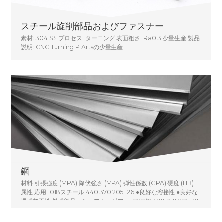
スチール旋削部品およびファスナー
素材: 304 SS プロセス: ターニング 表面粗さ: Ra0.3 少量生産 製品
説明: CNC Turning P Artsの少量生産
鋼
材料 引張強度 (MPA) 降伏強さ (MPA) 弾性係数 (GPA) 硬度 (HB)
属性 応用 1018スチール 440 370 205 126 ●良好な溶接性 ●良好な
機械加工性 機械部品、シャフト、ギア。 1020鋼 420 350 205 121
● 抵抗性が低い● 熱処理できない●溶接性が良い●機械加工性が良い
機械部品、シャフト、ギア。 1045鋼 625 625 205 625 ●強度●耐変