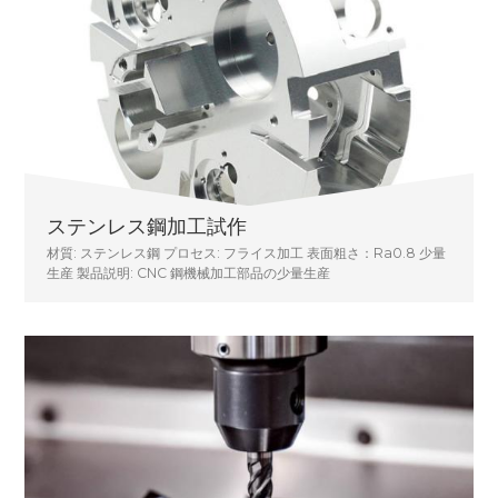
ステンレス鋼加工試作
材質: ステンレス鋼 プロセス: フライス加工 表面粗さ：Ra0.8 少量
生産 製品説明: CNC 鋼機械加工部品の少量生産