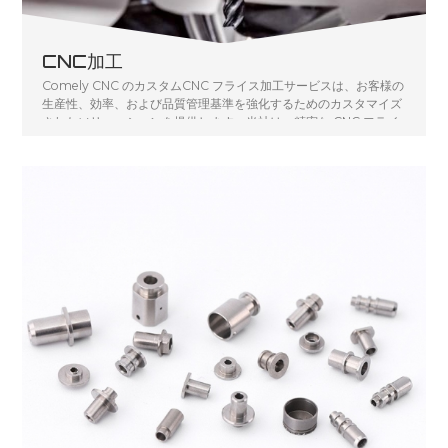
CNC加工
Comely CNC のカスタムCNC フライス加工サービスは、お客様の
生産性、効率、および品質管理基準を強化するためのカスタマイズ
されたソリューションを提供します。当社は、精密な CNC フライ
ス加工サービスをさまざまな業界に提供することに卓越していま
す。当社の CNC フライス加工サービスは、機械や最終製品を製造
するための正確な部品の作成を必要とするお客様の特定のニーズに
応えます。高品質のフライス加工サービスを提供するために、さま
ざまな機械、コンピューター設計オプション、および材料を利用し
ています。すべての要素を独自の方法で組み合わせることにより、
反復可能な品質管理されたプロセスで、お客様の要件を満たす正確
な部品をお届けします。