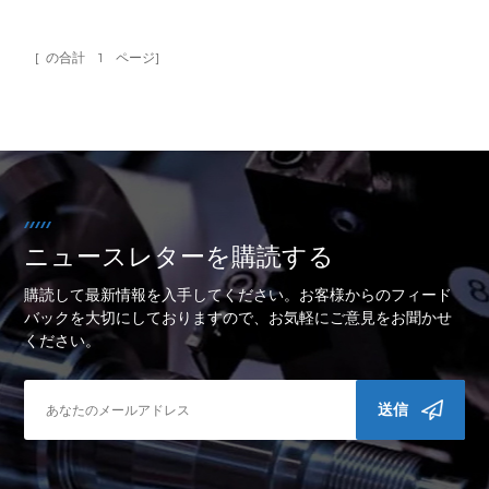
形性 ギア、シャフト、バルブピン、機械部品、鍛造品、プレス部
品、ボルト、ナット、パイプジョイント 4130鋼 560 460 205 197
●強度良好●靭性良好●溶接性良好 航空機部品、構造用チューブ、自
[ の合計
1
ページ]
転車フレーム。
ニュースレターを購読する
購読して最新情報を入手してください。お客様からのフィード
バックを大切にしておりますので、お気軽にご意見をお聞かせ
ください。
送信