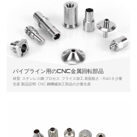
パイプライン用のCNC金属回転部品
材質: ステンレス鋼 プロセス: フライス加工 表面粗さ：Ra0.6 少量
生産 製品説明: CNC 鋼機械加工部品の少量生産