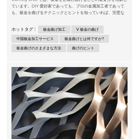
ています。DIY 愛好家であっても、プロの金属加工者であって
も、板金を曲げるテクニックとヒントを知っていれば、完璧な
結果を達成するのに役立ちます。この包括的なガイドでは、板
金を正確かつ正確に曲げる方法について、段階的な手順と重要
ホットタグ :
板金曲げ加工
V 板金の曲げ
なヒントを提供します。 板金曲げとは何ですか? シートメタル
の曲げ加工は、曲げツールを使用して金属シートを希望の形状
中国板金加工サービス
板金曲げとは何ですか?
または角度に成形するプロセスです。シート メタルは、通常厚
板金曲げのさまざまな方法
曲げのヒント
さが 6 mm 未満の薄くて平らな金属材料で、その耐久性、強
度、多用途性により、建設、製造、その他の業界で広く使用さ
れています。 板金曲げのさまざまな方法 板金の曲げにはいくつ
かの方法が使用されますが、それぞれに利点と制限がありま
す。最も一般的な方法は次のとおりです。 Vベンディング V 曲
げは、板金の曲げ、特に 90 度の曲げに...