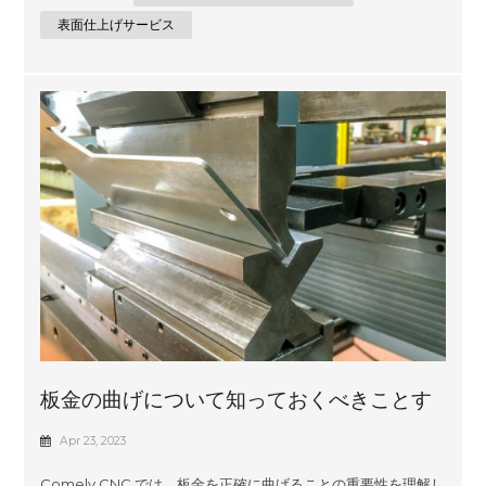
CAD 設計から作成された 3D モデルと幅広い表面仕上げオプシ
ョンを組み合わせたエンジニアリング設計サービスにあり、常
表面仕上げサービス
に必要なものを正確に入手できます。完璧に設計されたプラス
チック コンポーネントの作成における Comely CNC の豊富な
経験により、品質や性能に妥協することなく、お客様のアイデ
アを迅速かつ正確に実現することができます。 Comely CNCで
は、機械加工されたプラスチック部品に一流の表面仕上げを提
供することに誇りを持っています。当社の専門家チームは、業
界で長年の経験を持ち、お...
板金の曲げについて知っておくべきことす
べて
Apr 23, 2023
Comely CNC では、板金を正確に曲げることの重要性を理解し