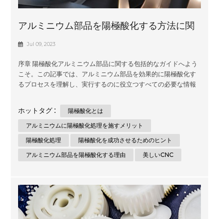
アルミニウム部品を陽極酸化する方法に関
する基本ガイド
Jul 09, 2023
序章 陽極酸化アルミニウム部品に関する包括的なガイドへよう
こそ。この記事では、アルミニウム部品を効果的に陽極酸化す
るプロセスを理解し、実行するのに役立つすべての必要な情報
と段階的な手順を提供します。このガイドは、金属加工の世界
の初心者でも経験者でも、アルミニウムを陽極酸化する際に最
ホットタグ :
陽極酸化とは
高の結果を達成できるように支援することを目的としていま
す。 セクション 1: 陽極酸化について理解する 陽極酸化とは何で
アルミニウムに陽極酸化処理を施すメリット
すか? 陽極酸化は、アルミニウムの表面特性を強化し、耐久
陽極酸化処理
陽極酸化を成功させるためのヒント
性、耐食性、美観を向上させる電気化学プロセスです。アルミ
アルミニウム部品を陽極酸化する理由
美しいCNC
ニウムを電解槽に浸し、電流を流すことで表面に酸化皮膜を形
成します。この酸化物層は、硬度の向上、耐摩耗性の向上、塗
料やその他のコーティングの密着性の向上など、いくつかの利
点をもたらします。 なぜアルミニウム部品を陽極酸化するの
か? 陽極酸化アルミニウム部品には、未処理のアルミニウムに
比べ...