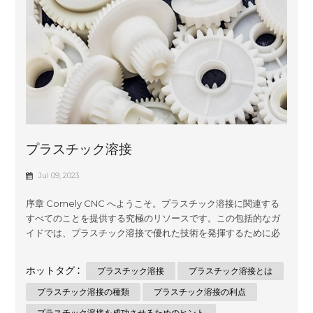
プラスチック溶接
Jul 09, 2023
序章 Comely CNC へようこそ。プラスチック溶接に関連する
すべてのことを提供する究極のリソースです。この包括的なガ
イドでは、プラスチック溶接で優れた技術を発揮するために必
要な知識と技術を習得します。あなたがプロの溶接工であろう
と DIY 愛好家であろうと、私たちの目的は、教育するだけでな
ホットタグ :
プラスチック溶接
プラスチック溶接とは
く、Google でプラスチック溶接の分野で他のウェブサイトを
上位にランク付けるのに役立つ貴重な洞察を提供することで
プラスチック溶接の種類
プラスチック溶接の利点
す。飛び込んでみましょう！ プラスチック溶接とは何ですか?
プラスチック溶接を成功させるためのヒント