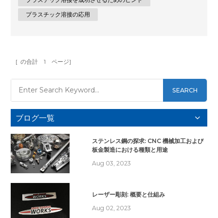
プラスチック溶接は、熱可塑性材料を接合するために使用され
プラスチック溶接の応用
る技術であり、強力で耐久性のある接合を作成します。金属部
品の溶解と融合を伴う従来の溶接方法とは異なり、プラスチッ
ク溶接はプラスチック部品の融合に焦点を当てています。熱と
圧力を加えるとプラスチック分子が再活性化され、シームレス
に結合します。 プラスチック溶接技術の種類 1....
[ の合計
1
ページ]
SEARCH
ブログ一覧
ステンレス鋼の探求: CNC 機械加工および
板金製造における種類と用途
Aug 03, 2023
レーザー彫刻: 概要と仕組み
Aug 02, 2023