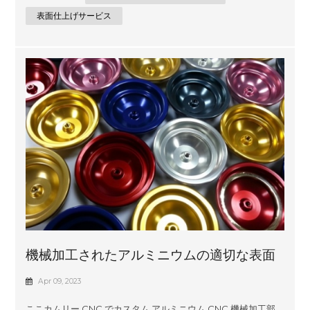
CAD 設計から作成された 3D モデルと幅広い表面仕上げオプシ
ョンを組み合わせたエンジニアリング設計サービスにあり、常
表面仕上げサービス
に必要なものを正確に入手できます。完璧に設計されたプラス
チック コンポーネントの作成における Comely CNC の豊富な
経験により、品質や性能に妥協することなく、お客様のアイデ
アを迅速かつ正確に実現することができます。 Comely CNCで
は、機械加工されたプラスチック部品に一流の表面仕上げを提
供することに誇りを持っています。当社の専門家チームは、業
界で長年の経験を持ち、お...
機械加工されたアルミニウムの適切な表面
仕上げを選択する方法は?
Apr 09, 2023
ここカムリー CNC でカスタム アルミニウム CNC 機械加工部