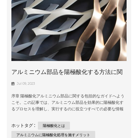
とが保証されます。 当社は信頼できる金属部品メーカ...
アルミニウム部品を陽極酸化する方法に関
する基本ガイド
Jul 09, 2023
序章 陽極酸化アルミニウム部品に関する包括的なガイドへよう
こそ。この記事では、アルミニウム部品を効果的に陽極酸化す
るプロセスを理解し、実行するのに役立つすべての必要な情報
と段階的な手順を提供します。このガイドは、金属加工の世界
の初心者でも経験者でも、アルミニウムを陽極酸化する際に最
ホットタグ :
陽極酸化とは
高の結果を達成できるように支援することを目的としていま
す。 セクション 1: 陽極酸化について理解する 陽極酸化とは何で
アルミニウムに陽極酸化処理を施すメリット