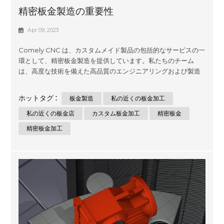
精密板金製造の重要性
Apr 09, 2023
Comely CNC は、カスタムメイド製品の包括的なサービスの一
環として、精密板金製造を提供しています。私たちのチーム
は、高度な技術を備えた高品質のエンジニアリングおよび製造
ソリューションを提供することに専念しており、必要なすべて
のプロジェクトで最高レベルの精度を保証します。製品の完全
ホットタグ :
板金製造
私の近くの板金加工
性を損なうことなく時間効率を最適化する最先端の機械を使用
して、優れた結果を提供することに尽力しています。電気配線
私の近くの板金店
カスタム板金加工
精密板金
などの複雑な部品組み立て作業から単純な穴あけ加工まで、
精密板金加工
Comely CNC は必要なものすべてを 1 つの屋根の下に備えてい
ます。そのおかげで、Comely CNC は、金属や鋼などの合金を
扱う際に、各作業の詳細がいかに重要であるかを知っている経
験豊富な専門家に独自のアプローチを要求します。そしてアル
ミ。 精密板金製造の重要性 製造業者は、今日の競争の激しいビ
ジネスの世界で製品とプロセスを強化する...