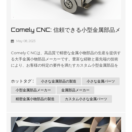
Comely CNC: 信頼できる小型金属部品メ
ーカー
May 08, 2023
Comely C NCは、高品質で精密な金属小物部品の生産を提供す
る大手金属小物部品メーカーです。豊富な経験と最先端の技術
により、お客様の特定の要件を満たすカスタム小型金属部品を
提供できます。 Comely CNC は板金加工サービスを専門とし
ています。当社は最高品質の小型金属部品製造サービスを提供
ホットタグ :
小さな金属部品の製造
小さな金属パーツ
することに専念しています。当社の専門家チームは、業界の厳
しい基準を満たす高品質の小型金属部品の製造に専念していま
小型金属部品メーカー
金属部品メーカー
す。私たちは小さな金属部品を製造する際の精度の重要性を認
精密金属小物部品の製造
カスタム小さな金属パーツ
識しています。高品質の製品を保証するために、私たちは最新
の技術と設備に投資してきました。 一貫性が私たちの最優先事
項です。当社の製造プロセスは、すべての製品が要求仕様を満
たしていることを保証します。当社はすべての製品に対して厳
格な品質管理措置を講じています。これにより、欠陥がないこ