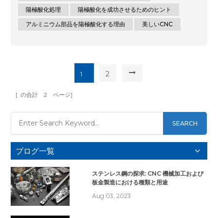
すか? 陽極酸化は、アルミニウムの表面特性を強化し、耐久
陽極酸化処理
陽極酸化を成功させるためのヒント
性、耐食性、美観を向上させる電気化学プロセスです。アルミ
アルミニウム部品を陽極酸化する理由
美しいCNC
ニウムを電解槽に浸し、電流を流すことで表面に酸化皮膜を形
成します。この酸化物層は、硬度の向上、耐摩耗性の向上、塗
料やその他のコーティングの密着性の向上など、いくつかの利
点をもたらします。 なぜアルミニウム部品を陽極酸化するの
か? 陽極酸化アルミニウム部品には、未処理のアルミニウムに
2
1
比べ...
[ の合計
2
ページ]
SEARCH
ブログ一覧
ステンレス鋼の探求: CNC 機械加工および
板金製造における種類と用途
Aug 03, 2023