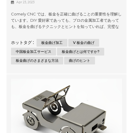
Apr 23, 2023
Comely CNC では、板金を正確に曲げることの重要性を理解し
ています。DIY 愛好家であっても、プロの金属加工者であって
も、板金を曲げるテクニックとヒントを知っていれば、完璧な
結果を達成するのに役立ちます。この包括的なガイドでは、板
金を正確かつ正確に曲げる方法について、段階的な手順と重要
ホットタグ :
板金曲げ加工
V 板金の曲げ
なヒントを提供します。 板金曲げとは何ですか? シートメタル
の曲げ加工は、曲げツールを使用して金属シートを希望の形状
中国板金加工サービス
板金曲げとは何ですか?
または角度に成形するプロセスです。シート メタルは、通常厚
板金曲げのさまざまな方法
曲げのヒント
さが 6 mm 未満の薄くて平らな金属材料で、その耐久性、強
度、多用途性により、建設、製造、その他の業界で広く使用さ
れています。 板金曲げのさまざまな方法 板金の曲げにはいくつ
かの方法が使用されますが、それぞれに利点と制限がありま
す。最も一般的な方法は次のとおりです。 Vベンディング V 曲
げは、板金の曲げ、特に 90 度の曲げに...