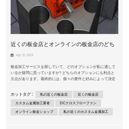
近くの板金店とオンラインの板金店のどち
らを選ぶべきか
Apr 10, 2023
板金加工サービスを探していて、どのオプションが私に適して
いるか疑問に思っていますか? どちらのオプションにも利点と
欠点があります。最終的には、個々の要件と好みによって決定
されます。 このエッセイでは、ローカルの板金ショップとオン
ラインの板金ショップを選ぶ利点を比較対照します。さらに、
ホットタグ :
私の近くの板金店
近くの板金店
価格設定、リード タイム、品質保証、カスタマー サービスな
ど、決定を下す際に考慮すべき重要な要素についても説明しま
カスタム金属加工業者
DCクロスフローファン
す。 地元の板金屋を選ぶメリットとデメリット 確立された板金
オンライン板金ショップ
私の近くのカスタム金属加工
ショップを選択することには、利点と欠点があります。 地元の
板金ショップを選択する主な利点の 1 つは、利便性です。彼ら
の施設を訪れたり、プロジェクトについて直接話し合ったり、