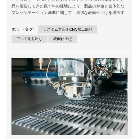
品を製造してきた数十年の経験により、製品の寿命と全体的な
プレゼンテーション基準に関して、適切な表面仕上げを選択す
ることがいかに重要であるかを理解しています.当社の専任チー
ムは、正確な結果時間を設計しています.プロジェクトが必要と
ホットタグ :
カスタムアルミCNC加工部品
する規模や複雑さに関係なく、さまざまな最適化された結果を
探しているクライアントのために、時間の経過とともに、従来
アルミ削り出し
表面仕上げ
の機械的プロセスと高度なソフトウェアソリューションの両方
を融合させて、膨大な範囲の材料にわたって理想的なスーツを
確保します!. 私たちのような主要な専門家のみが提供する耐久性
のある実績のあるアルミニウム製品を使用して、象徴的なデザ
インを通じてインスピレーションを得た永続的な印象を一緒に
作成できるように、今日接続しましょう! 序章 アルミニウムの機
械加工に関しては、最高品質の最終製品を確保する...