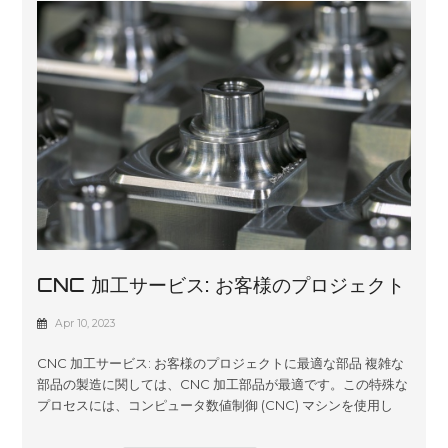
以前の仕事の例を見たりすることもできます。関係するすべて
の関係者の間で緊密なコミュニケーションとコラボレーション
が必要な複雑なまたはカスタムの仕事がある場合は特に便利で...
CNC 加工サービス: お客様のプロジェクト
に最適な部品
Apr 10, 2023
CNC 加工サービス: お客様のプロジェクトに最適な部品 複雑な
部品の製造に関しては、CNC 加工部品が最適です。この特殊な
プロセスには、コンピュータ数値制御 (CNC) マシンを使用し
て、さまざまな材料から精密でカスタマイズされた部品を作成
することが含まれます。高精度で再現性の高い部品を製造する