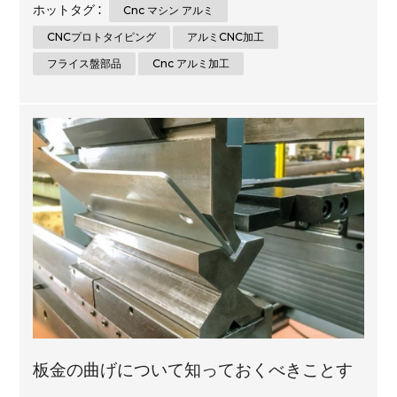
ホットタグ :
Cnc マシン アルミ
能力を備えた CNC 機械加工は、アプリケーションに完全に適
合するものを探している人にとって優れたオプションです。こ
CNCプロトタイピング
アルミCNC加工
のブログ投稿では、CNC 機械加工部品の基本と、アプリケーシ
フライス盤部品
Cnc アルミ加工
ョンに最適な部品を得るために知っておくべきことについて説
明します。 CNCマシニングとは？ CNC 機械加工は、コンピュ
ーター数値制御 (CNC) を使用して、金属、プラスチック、木
材、フォームなどの材料からコンポーネントを製造するプロセ
スです。CNC 機械加工は、高精度の部品、試作品、および複雑
な形状を非常に正確に製造する...
板金の曲げについて知っておくべきことす
べて