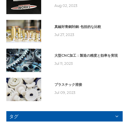
Aug 02, 2023
真鍮対青銅対銅: 包括的な比較
Jul 27, 2023
大型CNC加工：製造の精度と効率を実現
Jul 11, 2023
プラスチック溶接
Jul 09, 2023
タグ