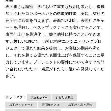
表面粗さは精密工学において重要な役割を果たし、機械
加工されたコンポーネントの機能的性能、美観、材料の
完全性に影響を与えます。表面粗さ測定、表面粗さチャ
ートを理解し、ベストプラクティスを実行することで、
表面仕上げを最適化し、競合他社に勝つことができま
す。
美しいCNC
で
、当社は精密エンジニアリングプロ
ジェクトで優れた結果を提供し、お客様の期待を満た
し、それを超える優れた表面仕上げを保証することに尽
力しています。プロジェクトの要件について今すぐお問
い合わせいただき、精度がもたらす違いを発見してくだ
さい。
ホットタグ :
表面粗さra
表面粗さ測定
表面粗さチャート
表面粗さとは
表面粗さ表と用途