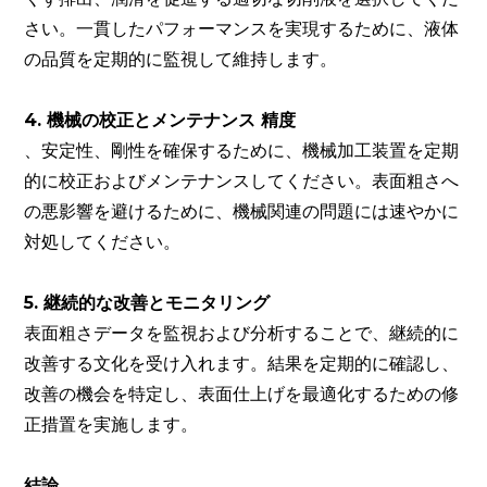
さい。一貫したパフォーマンスを実現するために、液体
の品質を定期的に監視して維持します。
4. 機械の校正とメンテナンス 精度
、安定性、剛性を確保するために、機械加工装置を定期
的に校正およびメンテナンスしてください。表面粗さへ
の悪影響を避けるために、機械関連の問題には速やかに
対処してください。
5. 継続的な改善とモニタリング
表面粗さデータを監視および分析することで、継続的に
改善する文化を受け入れます。結果を定期的に確認し、
改善の機会を特定し、表面仕上げを最適化するための修
正措置を実施します。
結論