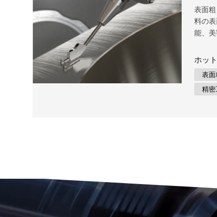
表面粗
料の表
能、美
に重要
関する
ホット
的性能
表面
ポーネ
精密
さの特
に影響
ます。
認知度