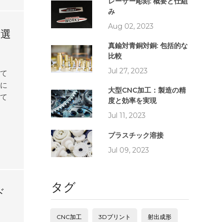
作成
レーザー彫刻: 概要と仕組
み
とな
ly
Aug 02, 2023
を選
する
真鍮対青銅対銅: 包括的な
を持
比較
Jul 27, 2023
して
準に
大型CNC加工：製造の精
して
度と効率を実現
クト
Jul 11, 2023
探し
セス
プラスチック溶接
の材
Jul 09, 2023
のみ
的な
でき
タグ
ド
、最
CNC加工
3Dプリント
射出成形