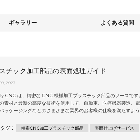
ギャラリー
よくある質問
スチック加工部品の表面処理ガイド
09, 2023
ely CNC は、精密な CNC 機械加工プラスチック部品のソースです
の素材と最新の高度な技術を使用して、自動車、医療機器製造、
パッケージングなどのさまざまな業界のお客様の仕様を満たすよ
れたカスタムで手頃な価格のソリューションを作成します。当社
は、CAD 設計から作成された 3D モデルと幅広い表面仕上げオプ
タグ :
精密CNC加工プラスチック部品
表面仕上げサービス
み合わせたエンジニアリング設計サービスにあり、常に必要なも