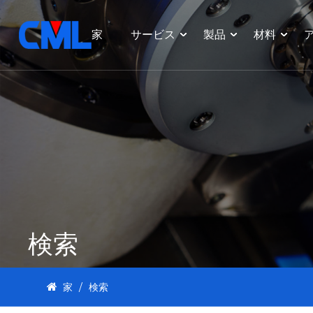
家
サービス
製品
材料
検索
家
/
検索