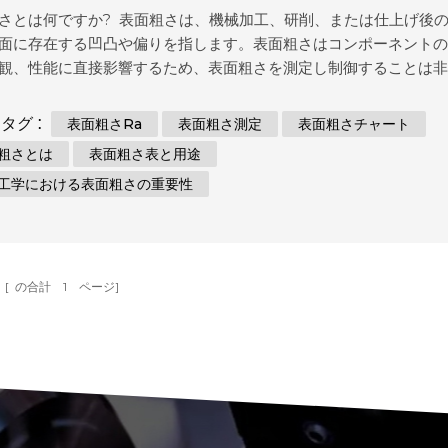
さとは何ですか? 表面粗さは、機械加工、研削、または仕上げ後
面に存在する凹凸や偏りを指します。表面粗さはコンポーネント
観、性能に直接影響するため、表面粗さを測定し制御することは
です。表面粗さの測定により、製造プロセスの品質、一貫性、精
貴重な情報が得られます。 精密工学における表面粗さの重要性 
タグ :
表面粗さra
表面粗さ測定
表面粗さチャート
: 厳しい公差とスムーズな動作が重要な精密工学では、表面粗さは
粗さとは
表面粗さ表と用途
ントの機能的性能に直接影響します。表面間の摩擦、摩耗、接触
工学における表面粗さの重要性
性に影響され、最終的には設計されたシステムの寿命、効率、信
を与えます。 美観: 表面仕上げは製品の視覚的な魅力に大きく影
自動車、航空宇宙、家庭用電化製品などの業界では、美観、ブラ
、顧客満足度を向上させるために...
[ の合計
1
ページ]