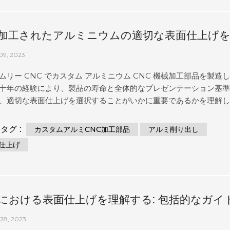
入手できます。完璧に設計されたプラスチック コンポーネントの
る Comely CNC の豊富な経験により、品質や性能に妥協するこ
客様のアイデアを迅速かつ正確に実現することができます。 Come
加工されたアルミニウムの適切な表面仕上げ
では、機械加工されたプラスチック部品に一流の表面仕上げを提供
る方法は?
誇りを持っています。当社の専門家チームは、業界で長年の経験
09, 2023
.
ムリー CNC でカスタム アルミニウム CNC 機械加工部品を製造
十年の経験により、製品の寿命と全体的なプレゼンテーション基
、適切な表面仕上げを選択することがいかに重要であるかを理解
.当社の専任チームは、正確な結果時間を設計しています.プロジェ
とする規模や複雑さに関係なく、さまざまな最適化された結果を
タグ :
カスタムアルミCNC加工部品
アルミ削り出し
クライアントのために、時間の経過とともに、従来の機械的プロ
仕上げ
なソフトウェアソリューションの両方を融合させて、膨大な範囲
たって理想的なスーツを確保します!. 私たちのような主要な専門家
する耐久性のある実績のあるアルミニウム製品を使用して、象徴
ンを通じてインスピレーションを得た永続的な印象を一緒に作成
における表面仕上げを理解する: 包括的なガイ
に、今日接続しましょう! 序章 アルミニウムの機械加工に関しては
の最終製品を確保する...
28, 2023