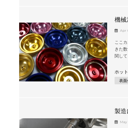
正確に
におけ
く、お
機械
CNC
択す
ことに
Apr 
ち、お..
ここカ
きた数
関して
います
が必要
ホット
ている
表面
と高度
料にわ
が提供
デザイ
製造
るよう
高品質
May 