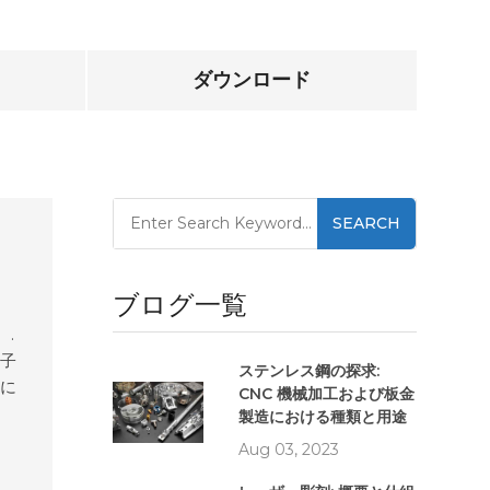
ダウンロード
SEARCH
ブログ一覧
。.
電子
ステンレス鋼の探求:
うに
CNC 機械加工および板金
の専
製造における種類と用途
ショ
Aug 03, 2023
のを