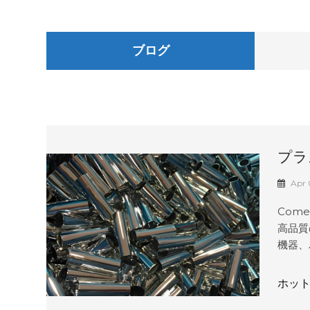
ブログ
プラ
Apr 
Com
高品質
機器、
調整さ
門知識
ホット
ンを組