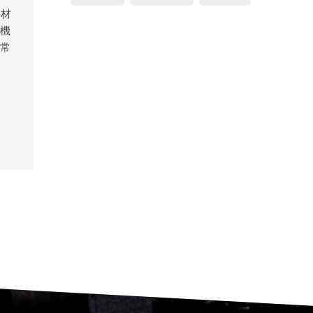
の材
の機
非常
度に
機能
コン
は粗
頼性
響し
ンド