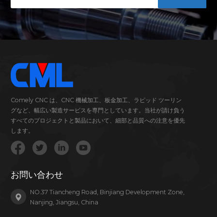
Comely CNC は、CNC 機械加工、板金加工、ラピッド ツーリン
グなど、幅広い製造サービスを専門としています。当社が請け負う
すべてのプロジェクトと製品において、細部と品質への注意を優先
します。
お問い合わせ
NO.37 Tiancheng Road, Binjiang Development Zone,
Nanjing, Jiangsu, China