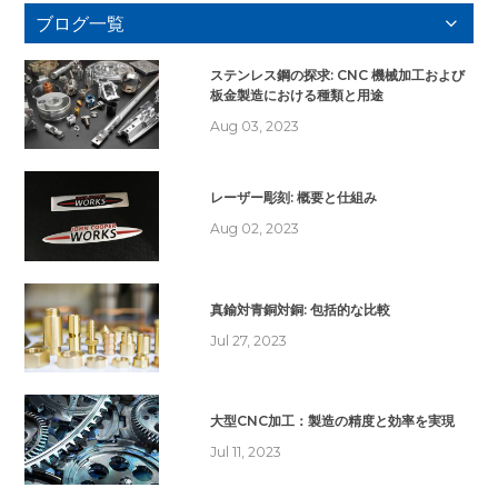
ブログ一覧
ステンレス鋼の探求: CNC 機械加工および
板金製造における種類と用途
Aug 03, 2023
レーザー彫刻: 概要と仕組み
Aug 02, 2023
真鍮対青銅対銅: 包括的な比較
Jul 27, 2023
大型CNC加工：製造の精度と効率を実現
Jul 11, 2023