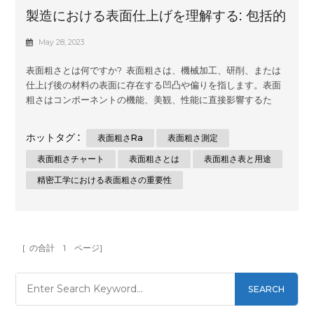
製造における表面仕上げを理解する: 包括的
なガイド
May 28, 2023
表面粗さとは何ですか? 表面粗さは、機械加工、研削、または
仕上げ後の材料の表面に存在する凹凸や偏りを指します。表面
粗さはコンポーネントの機能、美観、性能に直接影響するた
め、表面粗さを測定し制御することは非常に重要です。表面粗
さの測定により、製造プロセスの品質、一貫性、精度に関する
ホットタグ :
表面粗さra
表面粗さ測定
貴重な情報が得られます。 精密工学における表面粗さの重要
性 機能的性能: 厳しい公差とスムーズな動作が重要な精密工学
表面粗さチャート
表面粗さとは
表面粗さ表と用途
では、表面粗さはコンポーネントの機能的性能に直接影響しま
精密工学における表面粗さの重要性
す。表面間の摩擦、摩耗、接触は粗さの特性に影響され、最終
的には設計されたシステムの寿命、効率、信頼性に影響を与え
ます。 美観: 表面仕上げは製品の視覚的な魅力に大きく影響し
ます。自動車、航空宇宙、家庭用電化製品などの業界では、美
観、ブランド認知度、顧客満足度を向上させるために...
[ の合計
1
ページ]
SEARCH