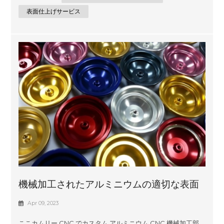
CAD 設計から作成された 3D モデルと幅広い表面仕上げオプシ
ョンを組み合わせたエンジニアリング設計サービスにあり、常
表面仕上げサービス
に必要なものを正確に入手できます。完璧に設計されたプラス
チック コンポーネントの作成における Comely CNC の豊富な
経験により、品質や性能に妥協することなく、お客様のアイデ
アを迅速かつ正確に実現することができます。 Comely CNCで
は、機械加工されたプラスチック部品に一流の表面仕上げを提
供することに誇りを持っています。当社の専門家チームは、業
界で長年の経験を持ち、お...
機械加工されたアルミニウムの適切な表面
仕上げを選択する方法は?
Apr 09, 2023
ここカムリー CNC でカスタム アルミニウム CNC 機械加工部