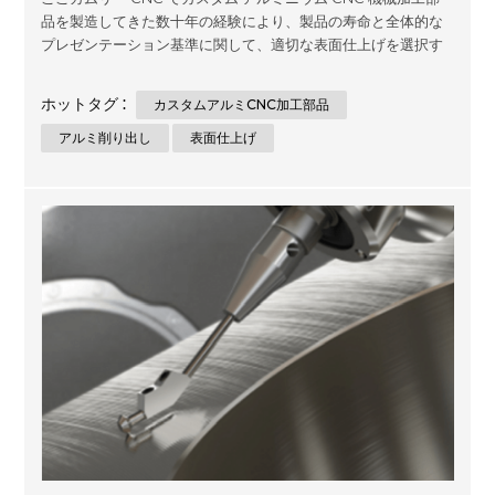
品を製造してきた数十年の経験により、製品の寿命と全体的な
プレゼンテーション基準に関して、適切な表面仕上げを選択す
ることがいかに重要であるかを理解しています.当社の専任チー
ムは、正確な結果時間を設計しています.プロジェクトが必要と
ホットタグ :
カスタムアルミCNC加工部品
する規模や複雑さに関係なく、さまざまな最適化された結果を
探しているクライアントのために、時間の経過とともに、従来
アルミ削り出し
表面仕上げ
の機械的プロセスと高度なソフトウェアソリューションの両方
を融合させて、膨大な範囲の材料にわたって理想的なスーツを
確保します!. 私たちのような主要な専門家のみが提供する耐久性
のある実績のあるアルミニウム製品を使用して、象徴的なデザ
インを通じてインスピレーションを得た永続的な印象を一緒に
作成できるように、今日接続しましょう! 序章 アルミニウムの機
械加工に関しては、最高品質の最終製品を確保する...